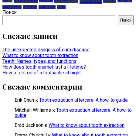
Hearth
Medicine
Toothache
What to know
Whitening
White spots
Xylitol
Поиск
Поиск
Свежие записи
The unexpected dangers of gum disease
What to know about tooth extraction
Teeth: Names, types, and functions
How does tooth enamel last a lifetime?
How to get rid of a toothache at night
Свежие комментарии
Erik Chan
к
Tooth extraction aftercare: A how-to guide
Mitchell Williams
к
Tooth extraction aftercare: A how-to
guide
Brad Jackson
к
What to know about tooth extraction
Emma Churchill
к
What to know about tooth extraction