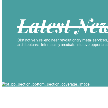
Latest Ne
Distinctively re-engineer revolutionary meta-servic
architectures. Intrinsically incubate intuitive opportuni