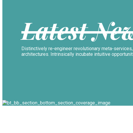
Latest Ne
Distinctively re-engineer revolutionary meta-servic
architectures. Intrinsically incubate intuitive opportuni