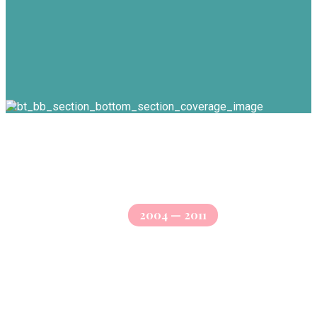
2004 — 2011
2004
DentiCare Services Founded
Capitalize on low hanging fruit to identify a ballpark
value added activity to beta test. Override the digital