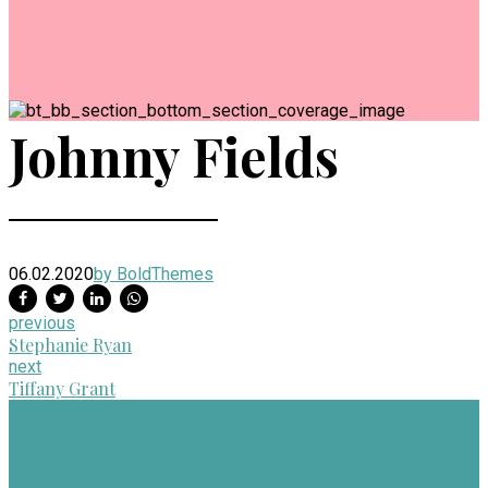
Johnny Fields
06.02.2020
by BoldThemes
previous
Stephanie Ryan
next
Tiffany Grant